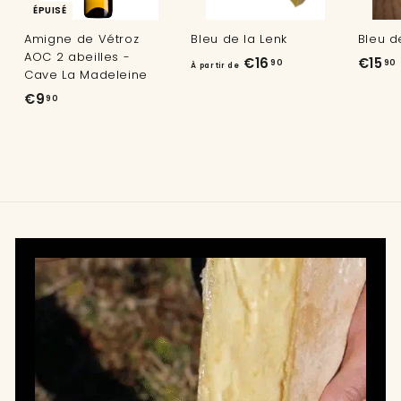
ÉPUISÉ
Amigne de Vétroz
Bleu de la Lenk
Bleu d
AOC 2 abeilles -
À
€16
€15
90
90
À partir de
Cave La Madeleine
p
1
€
€9
90
a
9
r
,
,
t
9
i
0
r
d
e
€
1
6
,
9
0