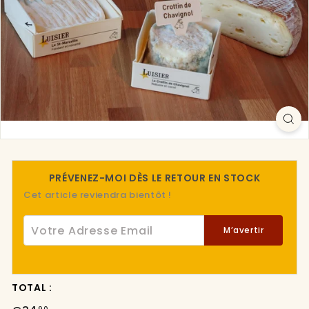
r.
f
r
PRÉVENEZ-MOI DÈS LE RETOUR EN STOCK
Cet article reviendra bientôt !
Votre Adresse Email
M’avertir
TOTAL :
Prix