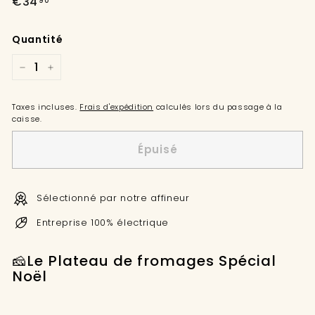
€34,90
€34
90
régulier
Quantité
−
+
Taxes incluses.
Frais d'expédition
calculés lors du passage à la
caisse.
Épuisé
Sélectionné par notre affineur
Entreprise 100% électrique
🧀Le Plateau de fromages Spécial
Noël