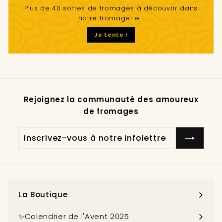
Plus de 40 sortes de fromages à découvrir dans
notre fromagerie !
Je tente !
Rejoignez la communauté des amoureux
de fromages
Inscrivez-
S'inscrire
vous
à
notre
infolettre
La Boutique
Ouvrir
le
✨Calendrier de l'Avent 2025