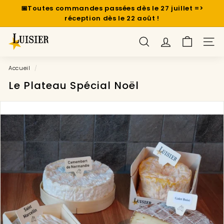
Passer
📅Toutes commandes passées dès le 27 juillet =>
au
Diaporama
réception dès le 22 août !
contenu
Pause
l
RECHERCHER
NAV
u
i
Accueil
/
s
Le Plateau Spécial Noël
i
e
r
-
a
f
f
i
n
e
u