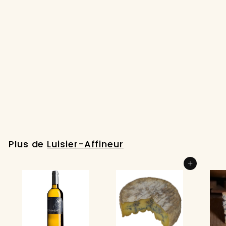
ÉPUISÉ
Le Plateau Spécial
Noël
€
€34
90
3
4
,
Plus de
Luisier-Affineur
9
0
Ajouter au panier