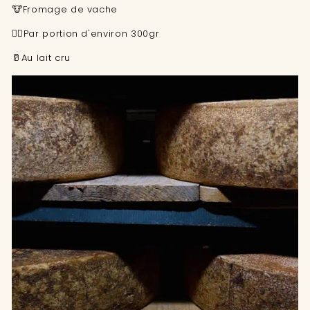
🐮Fromage de vache
👉🏼Par portion d'environ 300gr
🥛Au lait cr
u