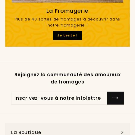
La Fromagerie
Plus de 40 sortes de fromages à découvrir dans
notre fromagerie !
Je tente !
Rejoignez la communauté des amoureux
de fromages
Inscrivez-
S'inscrire
vous
à
notre
infolettre
La Boutique