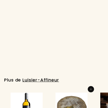
Le Gruyère d'Alpage
des Amburnex - 12
Mois
€
€11
95
1
1
,
Plus de
Luisier-Affineur
9
5
Ajouter au panier