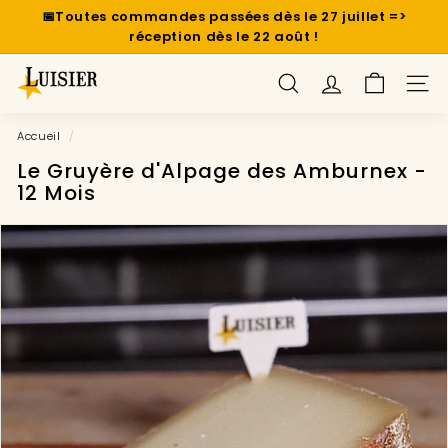
Passer
📅Toutes commandes passées dès le 27 juillet =>
au
Diaporama
réception dès le 22 août !
contenu
Pause
l
RECHERCHER
NAV
u
i
Accueil
/
s
Le Gruyère d'Alpage des Amburnex -
i
12 Mois
e
r
-
a
f
f
i
n
e
u