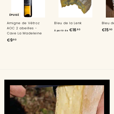
ÉPUISÉ
Amigne de Vétroz
Bleu de la Lenk
Bleu d
AOC 2 abeilles -
À
€16
€15
90
90
À partir de
Cave La Madeleine
p
1
€
€9
90
a
9
r
,
,
t
9
i
0
r
d
e
€
1
6
,
9